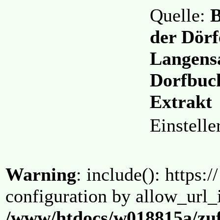
Quelle:
B
der Dörf
Langensa
Dorfbuc
Extrakt
Einstell
Warning
: include(): https:/
configuration by allow_url_
/www/htdocs/w018815a/zuf