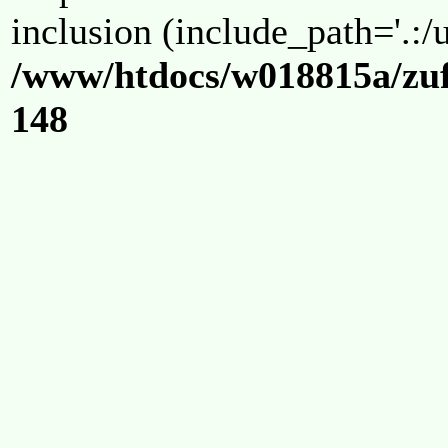
inclusion (include_path='.:/u
/www/htdocs/w018815a/zuf
148