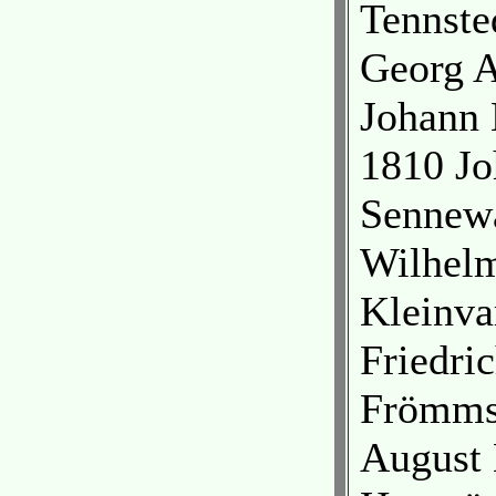
Tennste
Georg A
Johann 
1810 Jo
Sennewa
Wilhelm
Kleinva
Friedri
Frömmst
August 