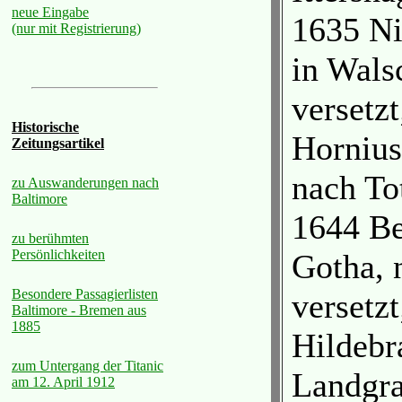
neue Eingabe
1635 Ni
(nur mit Registrierung)
in Wals
versetz
Historische
Hornius
Zeitungsartikel
nach To
zu Auswanderungen nach
Baltimore
1644 Be
zu berühmten
Persönlichkeiten
Gotha, 
Besondere Passagierlisten
versetz
Baltimore - Bremen aus
1885
Hildebr
zum Untergang der Titanic
Landgra
am 12. April 1912