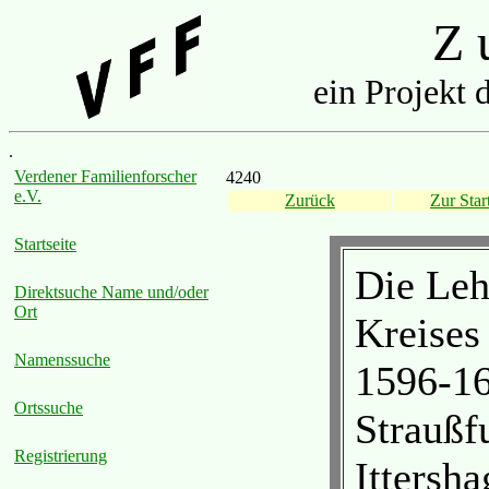
Z u
ein Projekt 
.
Verdener Familienforscher
4240
e.V.
Zurück
Zur Start
Startseite
Die Leh
Direktsuche Name und/oder
Ort
Kreises
Namenssuche
1596-16
Ortssuche
Straußf
Registrierung
Ittersh