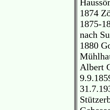
Haussöm
1874 Zö
1875-18
nach Su
1880 Go
Mühlhau
Albert 
9.9.185
31.7.193
Stützer