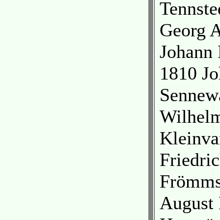
Tennste
Georg A
Johann 
1810 Jo
Sennewa
Wilhelm
Kleinva
Friedri
Frömmst
August 