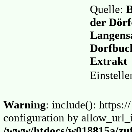
Quelle:
B
der Dörf
Langensa
Dorfbuc
Extrakt
Einstell
Warning
: include(): https:/
configuration by allow_url_
/www/htdocs/w018815a/zuf