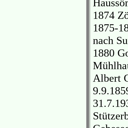
Haussöm
1874 Zö
1875-18
nach Su
1880 Go
Mühlhau
Albert 
9.9.185
31.7.193
Stützer