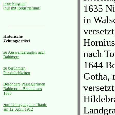
neue Eingabe
1635 Ni
(nur mit Registrierung)
in Wals
versetz
Historische
Hornius
Zeitungsartikel
nach To
zu Auswanderungen nach
Baltimore
1644 Be
zu berühmten
Persönlichkeiten
Gotha, 
Besondere Passagierlisten
versetz
Baltimore - Bremen aus
1885
Hildebr
zum Untergang der Titanic
Landgra
am 12. April 1912