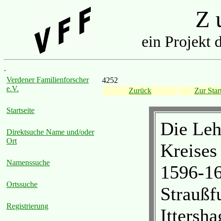
Z u
ein Projekt 
.
Verdener Familienforscher
4252
e.V.
Zurück
Zur Start
Startseite
Die Leh
Direktsuche Name und/oder
Ort
Kreises
Namenssuche
1596-16
Ortssuche
Straußf
Registrierung
Ittersh