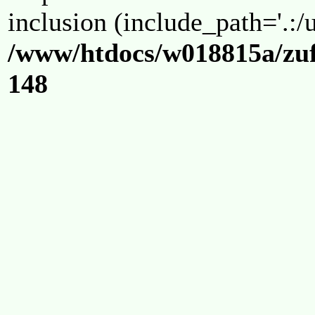
inclusion (include_path='.:/u
/www/htdocs/w018815a/zuf
148