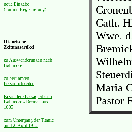
neue Eingabe
Cronenb
(nur mit Registrierung)
Cath. 
Wwe. d.
Historische
Bremick
Zeitungsartikel
Wilhel
zu Auswanderungen nach
Baltimore
Steuerd
zu berühmten
Persönlichkeiten
Maria 
Besondere Passagierlisten
Pastor F
Baltimore - Bremen aus
1885
zum Untergang der Titanic
am 12. April 1912