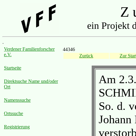
Z u
ein Projekt 
.
Verdener Familienforscher
44346
e.V.
Zurück
Zur Start
Startseite
Am 2.3
Direktsuche Name und/oder
Ort
SCHMIDT
Namenssuche
So. d. v
Ortssuche
Johann 
Registrierung
verstor