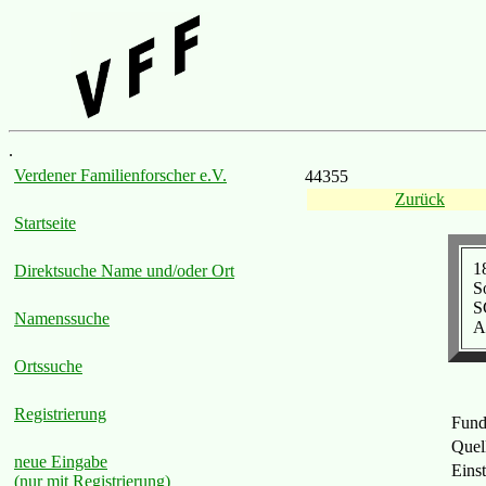
.
Verdener Familienforscher e.V.
44355
Zurück
Startseite
1
Direktsuche Name und/oder Ort
S
S
Namenssuche
A
Ortssuche
Registrierung
Fund
Quel
neue Eingabe
Eins
(nur mit Registrierung)