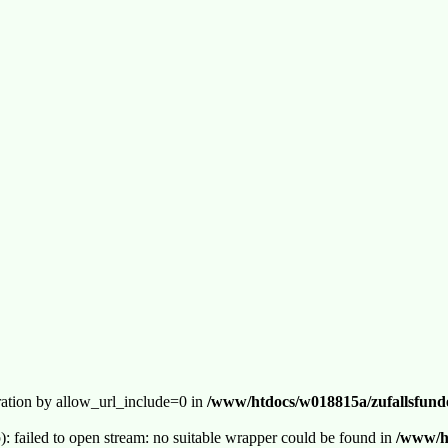
guration by allow_url_include=0 in
/www/htdocs/w018815a/zufallsfunde
p): failed to open stream: no suitable wrapper could be found in
/www/ht