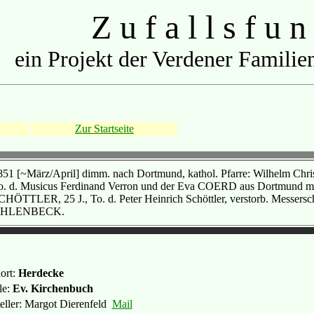
Z u f a l l s f u n
ein Projekt der Verdener Familien
Zur Startseite
851 [~März/April] dimm. nach Dortmund, kathol. Pfarre: Wilhelm Chri
o. d. Musicus Ferdinand Verron und der Eva COERD aus Dortmund mit 
CHÖTTLER, 25 J., To. d. Peter Heinrich Schöttler, verstorb. Messersc
HLENBECK.
ort:
Herdecke
le:
Ev. Kirchenbuch
teller: Margot Dierenfeld
Mail