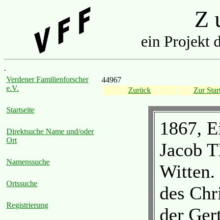
Z u
ein Projekt 
.
Verdener Familienforscher
44967
e.V.
Zurück
Zur Start
Startseite
1867, E
Direktsuche Name und/oder
Ort
Jacob 
Namenssuche
Witten.
Ortssuche
des Ch
Registrierung
der Ge