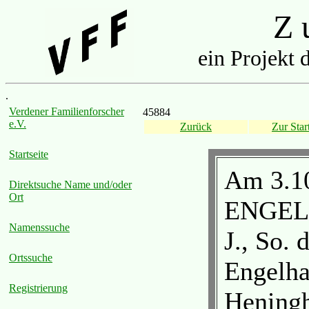
Z u
ein Projekt 
.
Verdener Familienforscher
45884
e.V.
Zurück
Zur Start
Startseite
Am 3.10
Direktsuche Name und/oder
Ort
ENGELH
Namenssuche
J., So. 
Ortssuche
Engelha
Registrierung
Heningh