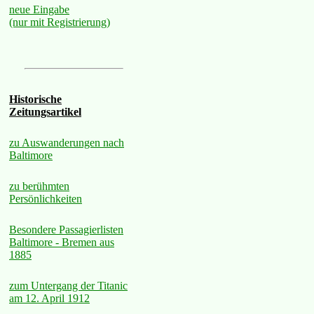
neue Eingabe
(nur mit Registrierung)
Historische
Zeitungsartikel
zu Auswanderungen nach
Baltimore
zu berühmten
Persönlichkeiten
Besondere Passagierlisten
Baltimore - Bremen aus
1885
zum Untergang der Titanic
am 12. April 1912