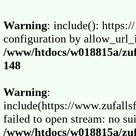
Warning
: include(): https:/
configuration by allow_url_
/www/htdocs/w018815a/zuf
148
Warning
:
include(https://www.zufallsf
failed to open stream: no su
/www/htdocs/w018815a/zuf