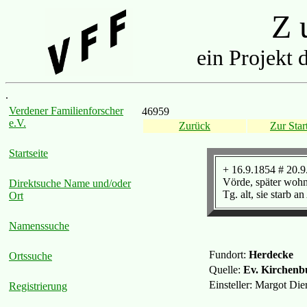
Z u
ein Projekt 
.
Verdener Familienforscher
46959
e.V.
Zurück
Zur Start
Startseite
+ 16.9.1854 # 20.
Vörde, später wohn
Direktsuche Name und/oder
Tg. alt, sie starb 
Ort
Namenssuche
Fundort:
Herdecke
Ortssuche
Quelle:
Ev. Kirchenb
Einsteller: Margot Di
Registrierung