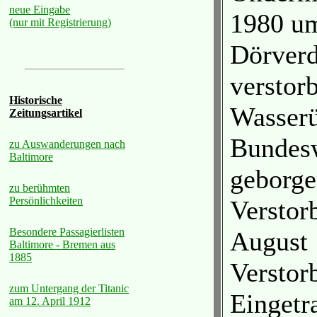
neue Eingabe
1980 um
(nur mit Registrierung)
Dörverd
verstor
Historische
Wasserü
Zeitungsartikel
Bundesw
zu Auswanderungen nach
Baltimore
geborge
zu berühmten
Persönlichkeiten
Verstor
Besondere Passagierlisten
August 
Baltimore - Bremen aus
1885
Verstorb
zum Untergang der Titanic
Eingetra
am 12. April 1912