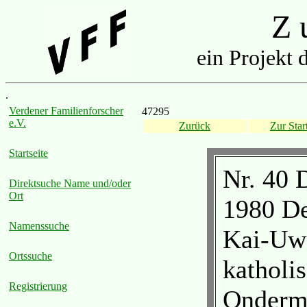
Z u
ein Projekt 
.
Verdener Familienforscher
47295
e.V.
Zurück
Zur Start
Startseite
Nr. 40 
Direktsuche Name und/oder
Ort
1980 De
Namenssuche
Kai-Uw
Ortssuche
katholi
Registrierung
Onderma