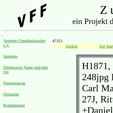
Z u
ein Projekt 
.
Verdener Familienforscher
47353
e.V.
Zurück
Zur Start
Startseite
H1871, 
Direktsuche Name und/oder
Ort
248jpg 
Namenssuche
Carl Ma
Ortssuche
27J, Rit
Registrierung
+Daniel