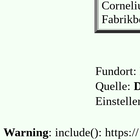
Corneli
Fabrikb
Fundort:
Quelle:
D
Einstell
Warning
: include(): https:/