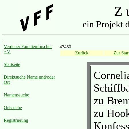
Z u
ein Projekt 
.
Verdener Familienforscher
47450
e.V.
Zurück
Zur Start
Startseite
Corneli
Direktsuche Name und/oder
Ort
Schiffb
Namenssuche
zu Brem
Ortssuche
zu Hook
Registrierung
Konfess