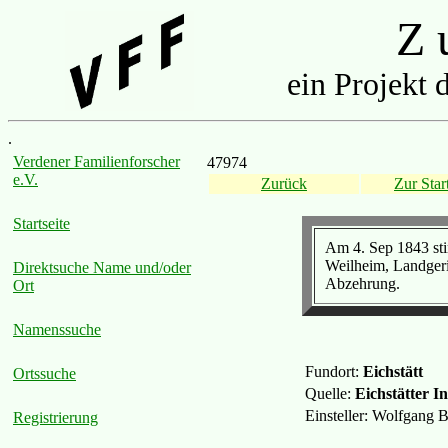
Z u
ein Projekt 
.
Verdener Familienforscher
47974
e.V.
Zurück
Zur Start
Startseite
Am 4. Sep 1843 sti
Weilheim, Landgeri
Direktsuche Name und/oder
Abzehrung.
Ort
Namenssuche
Fundort:
Eichstätt
Ortssuche
Quelle:
Eichstätter In
Einsteller: Wolfgang 
Registrierung