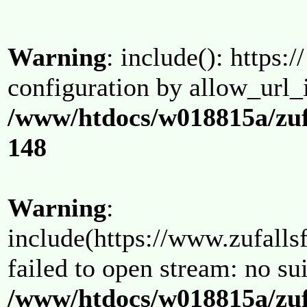
Warning
: include(): https:/
configuration by allow_url_
/www/htdocs/w018815a/zuf
148
Warning
:
include(https://www.zufallsf
failed to open stream: no su
/www/htdocs/w018815a/zuf