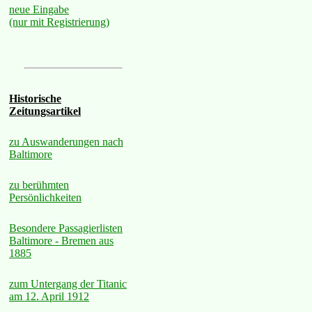
neue Eingabe
(nur mit Registrierung)
Historische
Zeitungsartikel
zu Auswanderungen nach
Baltimore
zu berühmten
Persönlichkeiten
Besondere Passagierlisten
Baltimore - Bremen aus
1885
zum Untergang der Titanic
am 12. April 1912