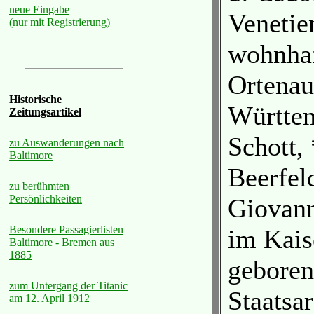
neue Eingabe
Venetien
(nur mit Registrierung)
wohnhaf
Ortenau
Historische
Württem
Zeitungsartikel
Schott,
zu Auswanderungen nach
Baltimore
Beerfel
zu berühmten
Persönlichkeiten
Giovanni
Besondere Passagierlisten
im Kais
Baltimore - Bremen aus
1885
geboren
zum Untergang der Titanic
Staatsa
am 12. April 1912