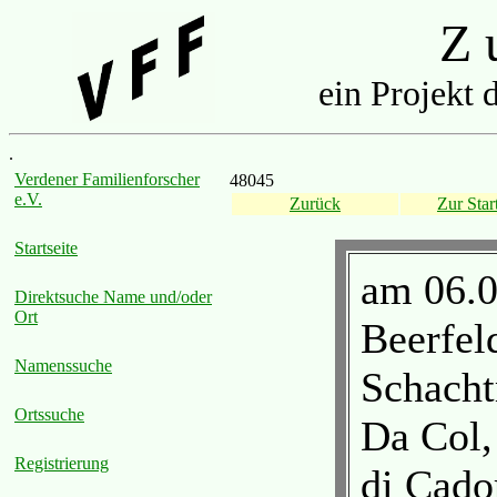
Z u
ein Projekt 
.
Verdener Familienforscher
48045
e.V.
Zurück
Zur Start
Startseite
am 06.0
Direktsuche Name und/oder
Ort
Beerfel
Namenssuche
Schacht
Ortssuche
Da Col,
Registrierung
di Cado