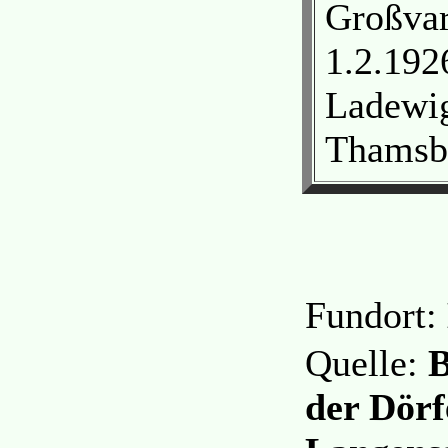
Großvar
1.2.192
Ladewig
Thamsbr
Fundort:
Quelle:
B
der Dörf