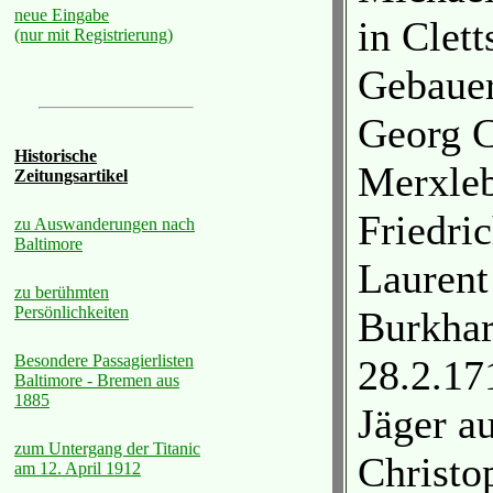
neue Eingabe
in Clet
(nur mit Registrierung)
Gebauer
Georg C
Historische
Merxleb
Zeitungsartikel
Friedri
zu Auswanderungen nach
Baltimore
Laurent
zu berühmten
Persönlichkeiten
Burkhar
Besondere Passagierlisten
28.2.17
Baltimore - Bremen aus
1885
Jäger a
zum Untergang der Titanic
Christo
am 12. April 1912