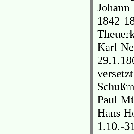
Johann 
1842-18
Theuerk
Karl Ne
29.1.18
versetz
Schußma
Paul Mü
Hans Ho
1.10.-3