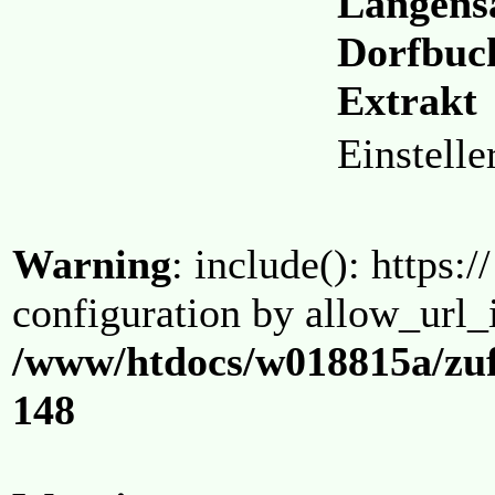
Langensa
Dorfbuc
Extrakt
Einstell
Warning
: include(): https:/
configuration by allow_url_
/www/htdocs/w018815a/zuf
148