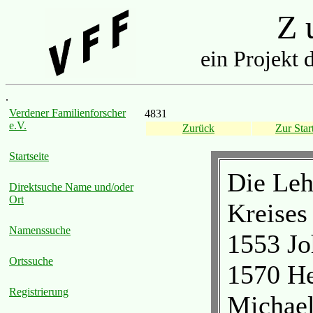
Z u
ein Projekt 
.
Verdener Familienforscher
4831
e.V.
Zurück
Zur Start
Startseite
Die Leh
Direktsuche Name und/oder
Ort
Kreises
Namenssuche
1553 Jo
Ortssuche
1570 He
Registrierung
Michael