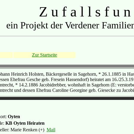
Z u f a l l s f u n
ein Projekt der Verdener Familien
Zur Startseite
ohann Heinrich Holsten, Bäckergeselle in Sagehorn, * 26.1.1885 in H
essen Ehefrau Gesche geb. Fresein Hassendorf) heiratet am 16./25.3.19
ntrecht, * 14.2.1886 Jacobidrebber, wohnhaft in Sagehorn (E: versto
ntrecht und dessen Ehefrau Caroline Georgine geb. Giesecke zu Jacobi
ort:
Oyten
le:
KB Oyten Heiraten
teller: Marie Renken (+)
Mail