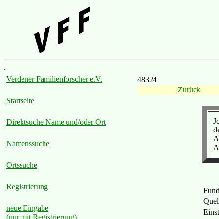
.
Verdener Familienforscher e.V.
48324
Zurück
Startseite
J
Direktsuche Name und/oder Ort
d
A
Namenssuche
A
Ortssuche
Registrierung
Fund
Quel
neue Eingabe
Eins
(nur mit Registrierung)