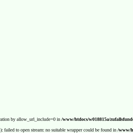
guration by allow_url_include=0 in
/www/htdocs/w018815a/zufallsfunde
p): failed to open stream: no suitable wrapper could be found in
/www/ht