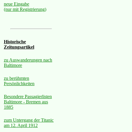
neue Eingabe
(nur mit Registrierung)
Historische
Zeitungsartikel
zu Auswanderungen nach
Baltimore
zu berühmten
Persönlichkeiten
Besondere Passagierlisten
Baltimore - Bremen aus
1885
zum Untergang der Titanic
am 12. April 1912