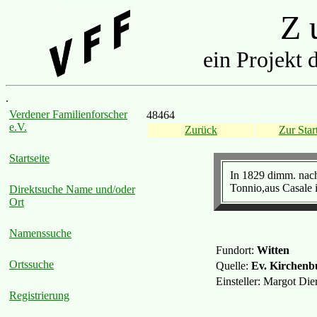
Z u
ein Projekt 
.
Verdener Familienforscher
48464
e.V.
Zurück
Zur Start
Startseite
In 1829 dimm. nach
Tonnio,aus Casale i
Direktsuche Name und/oder
Ort
Namenssuche
Fundort:
Witten
Ortssuche
Quelle:
Ev. Kirchenb
Einsteller: Margot Di
Registrierung