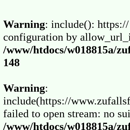
Warning
: include(): https:/
configuration by allow_url_
/www/htdocs/w018815a/zuf
148
Warning
:
include(https://www.zufallsf
failed to open stream: no su
/www/htdocs/w018815a/zuf