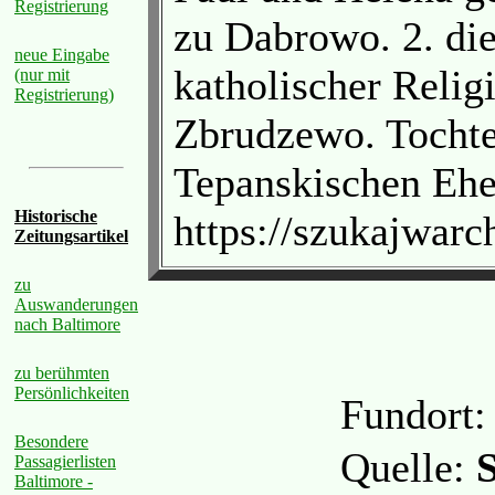
Registrierung
zu Dabrowo. 2. die
neue Eingabe
katholischer Relig
(nur mit
Registrierung)
Zbrudzewo. Tochte
Tepanskischen Ehe
Historische
https://szukajwa
Zeitungsartikel
zu
Auswanderungen
nach Baltimore
zu berühmten
Persönlichkeiten
Fundort
Besondere
Quelle:
Passagierlisten
Baltimore -