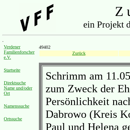
Z u
ein Projekt 
.
Verdener
49402
Familienforscher
Zurück
e.V.
Startseite
Schrimm am 11.05.
Direktsuche
zum Zweck der Ehe
Name und/oder
Ort
Persönlichkeit nac
Namenssuche
Dabrowo (Kreis Ko
Ortssuche
Paul und Helena 