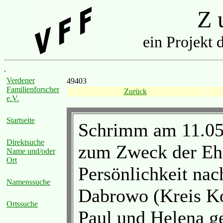
Z u
ein Projekt 
.
Verdener
49403
Familienforscher
Zurück
e.V.
Startseite
Schrimm am 11.05.
Direktsuche
zum Zweck der Ehe
Name und/oder
Ort
Persönlichkeit nac
Namenssuche
Dabrowo (Kreis Ko
Ortssuche
Paul und Helena 