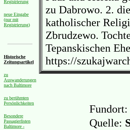
Registrierung
zu Dabrowo. 2. die
neue Eingabe
katholischer Relig
(nur mit
Registrierung)
Zbrudzewo. Tochte
Tepanskischen Ehe
Historische
https://szukajwa
Zeitungsartikel
zu
Auswanderungen
nach Baltimore
zu berühmten
Persönlichkeiten
Fundort
Besondere
Quelle:
Passagierlisten
Baltimore -