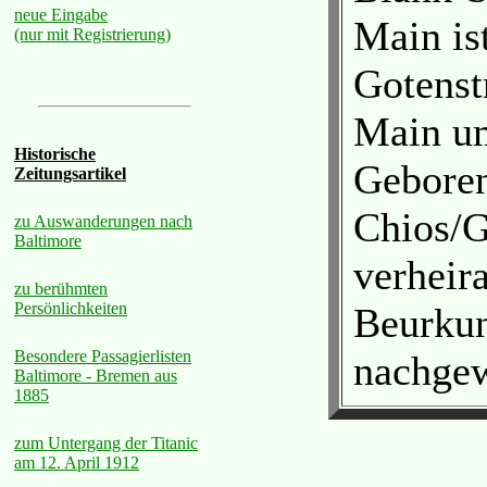
neue Eingabe
Main is
(nur mit Registrierung)
Gotenst
Main um
Historische
Geboren
Zeitungsartikel
Chios/G
zu Auswanderungen nach
Baltimore
verheira
zu berühmten
Persönlichkeiten
Beurkun
Besondere Passagierlisten
nachgew
Baltimore - Bremen aus
1885
zum Untergang der Titanic
am 12. April 1912