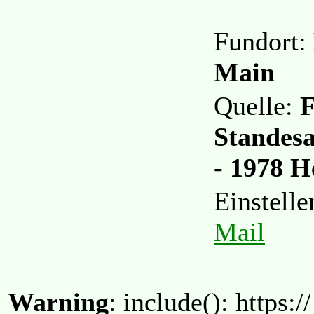
Fundort:
Main
Quelle:
F
Standesa
- 1978 H
Einstell
Mail
Warning
: include(): https:/