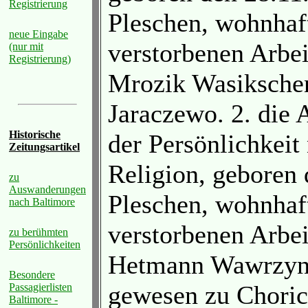
Registrierung
Pleschen, wohnhaf
neue Eingabe
verstorbenen Arbe
(nur mit
Registrierung)
Mrozik Wasikschen
Jaraczewo. 2. die 
Historische
der Persönlichkeit
Zeitungsartikel
Religion, geboren 
zu
Auswanderungen
Pleschen, wohnhaf
nach Baltimore
verstorbenen Arbe
zu berühmten
Persönlichkeiten
Hetmann Wawrzyni
Besondere
gewesen zu Choric
Passagierlisten
Baltimore -