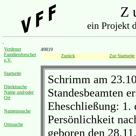
Z u
ein Projekt 
.
Verdener
49819
Familienforscher
Zurück
Zur Startseite
e.V.
Startseite
Schrimm am 23.10.
Direktsuche
Standesbeamten er
Name und/oder
Ort
Eheschließung: 1. 
Namenssuche
Persönlichkeit nac
Ortssuche
geboren den 28.11