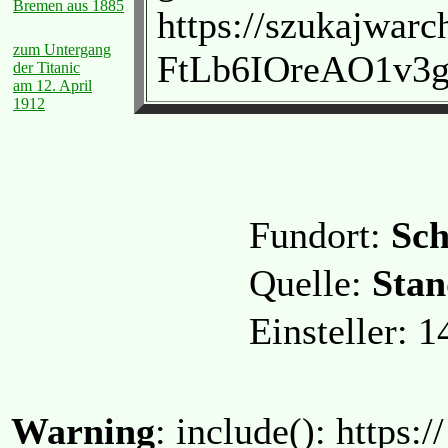
Bremen aus 1885
https://szukajwarc
zum Untergang
FtLb6IOreAO1v3
der Titanic
am 12. April
1912
Fundort:
Sc
Quelle:
Stan
Einsteller: 
Warning
: include(): https:/