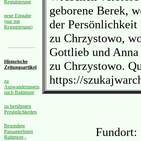
Registrierung
geborene Berek, wo
neue Eingabe
der Persönlichkeit
(nur mit
Registrierung)
zu Chrzystowo, wo
Gottlieb und Anna
Historische
zu Chrzystowo. Qu
Zeitungsartikel
https://szukajwa
zu
Auswanderungen
nach Baltimore
zu berühmten
Persönlichkeiten
Besondere
Fundort:
Passagierlisten
Baltimore -