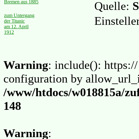
Bremen aus 1885
Quelle:
S
zum Untergang
Einstelle
der Titanic
am 12. April
1912
Warning
: include(): https:/
configuration by allow_url_
/www/htdocs/w018815a/zuf
148
Warning
: