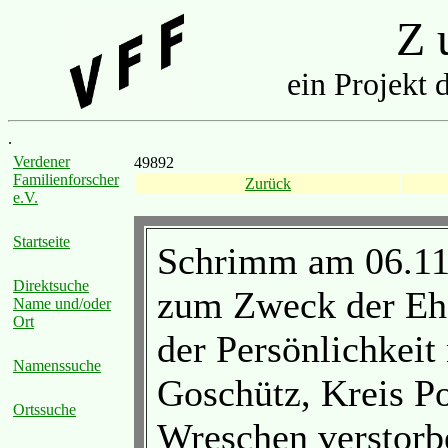
Z u
ein Projekt 
.
Verdener
49892
Familienforscher
Zurück
e.V.
Startseite
Schrimm am 06.11.
Direktsuche
zum Zweck der Ehe
Name und/oder
Ort
der Persönlichkeit
Namenssuche
Goschütz, Kreis P
Ortssuche
Wreschen verstorb