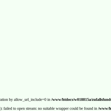
guration by allow_url_include=0 in
/www/htdocs/w018815a/zufallsfunde
p): failed to open stream: no suitable wrapper could be found in
/www/ht