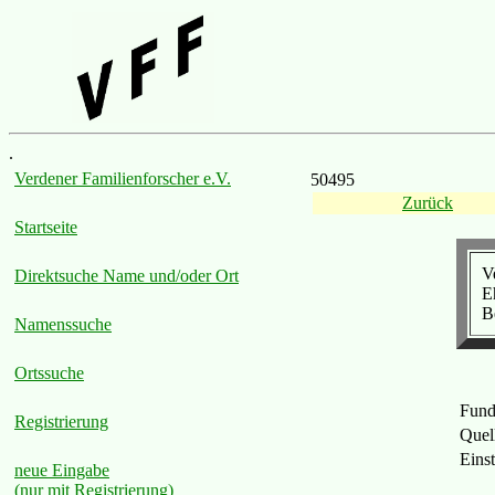
.
Verdener Familienforscher e.V.
50495
Zurück
Startseite
V
Direktsuche Name und/oder Ort
E
B
Namenssuche
Ortssuche
Fund
Registrierung
Quel
Einst
neue Eingabe
(nur mit Registrierung)