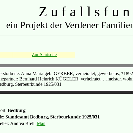
Z u f a l l s f u n
ein Projekt der Verdener Familien
Zur Startseite
erstorbene: Anna Maria geb. GERBER, verheiratet, gewerbelos, *189
hepartner: Bernhard Heinrich KÜGELER, verheiratet, …meister, wohnh
edburg, Sterbeurkunde 1925/031
ort:
Bedburg
le:
Standesamt Bedburg, Sterbeurkunde 1925/031
eller: Andrea Brell
Mail