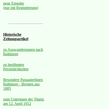
neue Eingabe
(nur mit Registrierung)
Historische
Zeitungsartikel
zu Auswanderungen nach
Baltimore
zu berühmten
Persönlichkeiten
Besondere Passagierlisten
Baltimore - Bremen aus
1885
zum Untergang der Titanic
am 12. April 1912