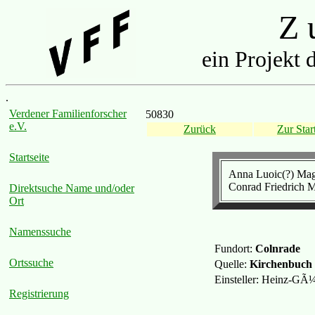
Z u
ein Projekt 
.
Verdener Familienforscher
50830
e.V.
Zurück
Zur Start
Startseite
Anna Luoic(?) Mag
Conrad Friedrich 
Direktsuche Name und/oder
Ort
Namenssuche
Fundort:
Colnrade
Ortssuche
Quelle:
Kirchenbuch
Einsteller: Heinz-GÃ
Registrierung