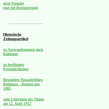
neue Eingabe
(nur mit Registrierung)
Historische
Zeitungsartikel
zu Auswanderungen nach
Baltimore
zu berühmten
Persönlichkeiten
Besondere Passagierlisten
Baltimore - Bremen aus
1885
zum Untergang der Titanic
am 12. April 1912