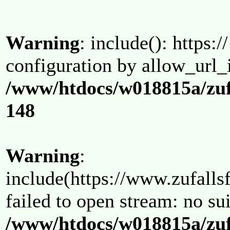
Warning
: include(): https:/
configuration by allow_url_
/www/htdocs/w018815a/zuf
148
Warning
:
include(https://www.zufallsf
failed to open stream: no su
/www/htdocs/w018815a/zuf