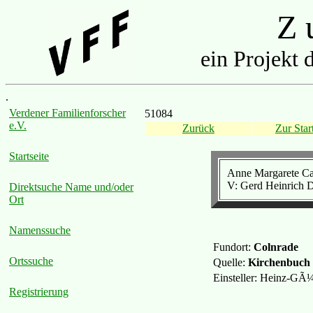
Z u
ein Projekt 
.
Verdener Familienforscher
51084
e.V.
Zurück
Zur Start
Startseite
Anne Margarete Car
V: Gerd Heinrich 
Direktsuche Name und/oder
Ort
Namenssuche
Fundort:
Colnrade
Ortssuche
Quelle:
Kirchenbuch
Einsteller: Heinz-GÃ
Registrierung