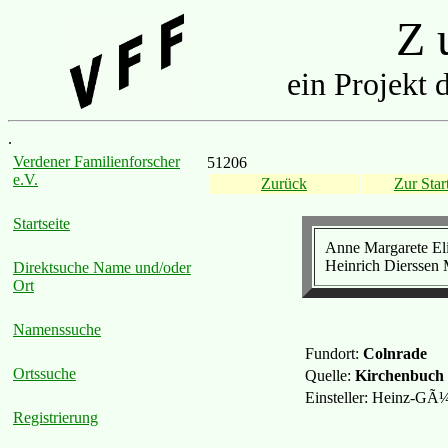
Z u
ein Projekt 
.
Verdener Familienforscher
51206
e.V.
Zurück
Zur Start
Startseite
Anne Margarete Eli
Heinrich Dierssen 
Direktsuche Name und/oder
Ort
Namenssuche
Fundort:
Colnrade
Ortssuche
Quelle:
Kirchenbuch
Einsteller: Heinz-GÃ
Registrierung