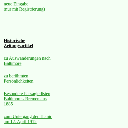
neue Eingabe
(nur mit Registrierung)
Historische
Zeitungsartikel
zu Auswanderungen nach
Baltimore
zu berühmten
Persönlichkeiten
Besondere Passagierlisten
Baltimore - Bremen aus
1885
zum Untergang der Titanic
am 12. April 1912