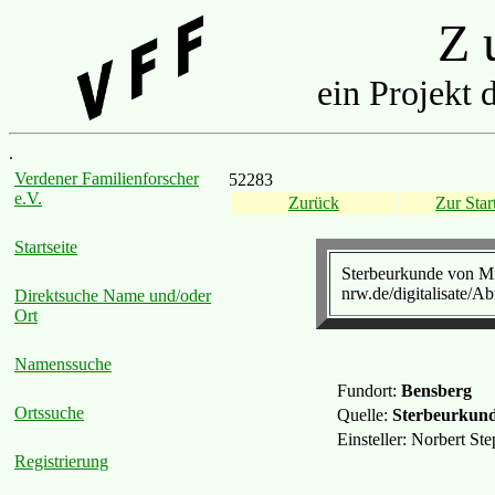
Z u
ein Projekt 
.
Verdener Familienforscher
52283
e.V.
Zurück
Zur Start
Startseite
Sterbeurkunde von Mi
nrw.de/digitalisate
Direktsuche Name und/oder
Ort
Namenssuche
Fundort:
Bensberg
Ortssuche
Quelle:
Sterbeurkund
Einsteller: Norbert S
Registrierung