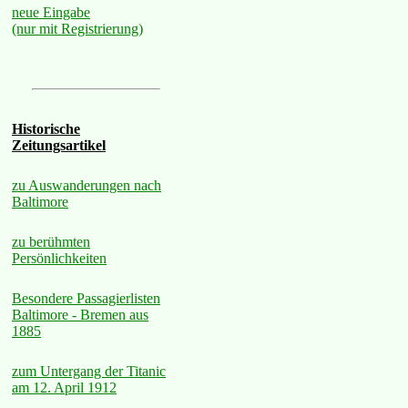
neue Eingabe
(nur mit Registrierung)
Historische
Zeitungsartikel
zu Auswanderungen nach
Baltimore
zu berühmten
Persönlichkeiten
Besondere Passagierlisten
Baltimore - Bremen aus
1885
zum Untergang der Titanic
am 12. April 1912