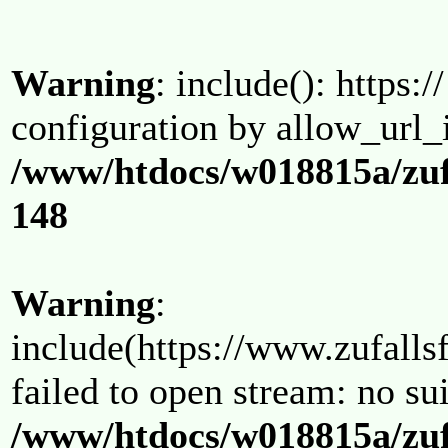
Warning
: include(): https:/
configuration by allow_url_
/www/htdocs/w018815a/zuf
148
Warning
:
include(https://www.zufallsf
failed to open stream: no su
/www/htdocs/w018815a/zuf