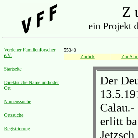
Z u
ein Projekt 
.
Verdener Familienforscher
55340
e.V.
Zurück
Zur Start
Startseite
Der Deu
Direktsuche Name und/oder
Ort
13.5.19
Namenssuche
Calau.-
Ortssuche
erlitt 
Registrierung
Jetzsch 