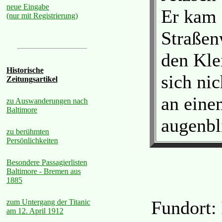
neue Eingabe
Er kam 
(nur mit Registrierung)
Straßen
den Kle
Historische
sich ni
Zeitungsartikel
an eine
zu Auswanderungen nach
Baltimore
augenbli
zu berühmten
Persönlichkeiten
Besondere Passagierlisten
Baltimore - Bremen aus
1885
Fundort:
zum Untergang der Titanic
am 12. April 1912