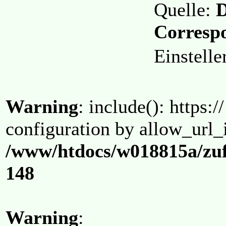
Quelle:
D
Correspo
Einstell
Warning
: include(): https:/
configuration by allow_url_
/www/htdocs/w018815a/zuf
148
Warning
: