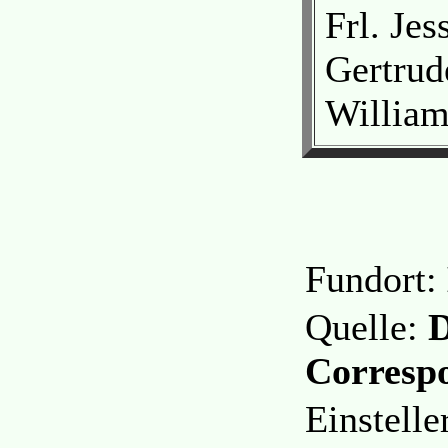
Frl. Jes
Gertrud
William
Fundort:
Quelle:
D
Correspo
Einstell