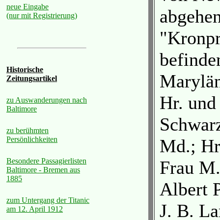
neue Eingabe
abgehe
(nur mit Registrierung)
"Kronpr
befinde
Historische
Marylän
Zeitungsartikel
Hr. und
zu Auswanderungen nach
Baltimore
Schwar
zu berühmten
Persönlichkeiten
Md.; Hr
Besondere Passagierlisten
Frau M.
Baltimore - Bremen aus
1885
Albert P
zum Untergang der Titanic
J. B. La
am 12. April 1912