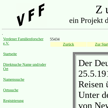
Z u
ein Projekt 
.
Verdener Familienforscher
55434
e.V.
Zurück
Zur Start
Startseite
Der Deu
Direktsuche Name und/oder
Ort
25.5.19
Namenssuche
Reisen 
Ortssuche
Unter d
Registrierung
von Ne