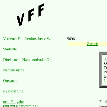
.
Verdener Familienforscher e.V.
5696
Zurück
Startseite
A
Direktsuche Name und/oder Ort
Or
D
Namenssuche
N
B
L
Ortssuche
Registrierung
Fund
neue Eingabe
(nur mit Registrierung)
Quel