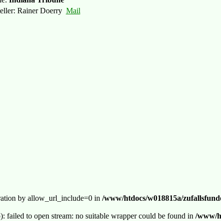
teller: Rainer Doerry
Mail
guration by allow_url_include=0 in
/www/htdocs/w018815a/zufallsfunde
p): failed to open stream: no suitable wrapper could be found in
/www/ht