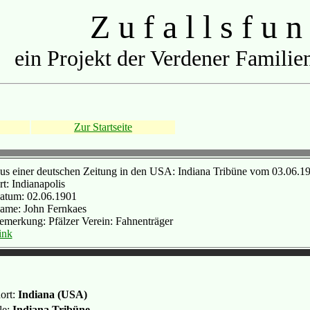
Z u f a l l s f u n
ein Projekt der Verdener Familien
Zur Startseite
us einer deutschen Zeitung in den USA: Indiana Tribüne vom 03.06.19
t: Indianapolis
atum: 02.06.1901
ame: John Fernkaes
emerkung: Pfälzer Verein: Fahnenträger
ink
ort:
Indiana (USA)
le:
Indiana Tribüne