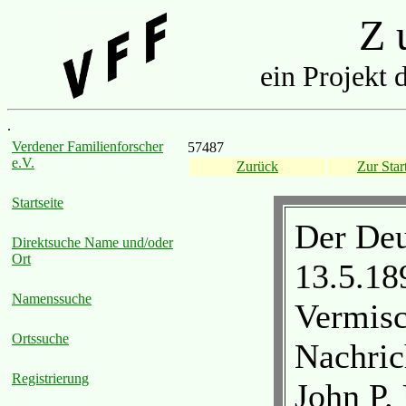
Z u
ein Projekt 
.
Verdener Familienforscher
57487
e.V.
Zurück
Zur Start
Startseite
Der Deu
Direktsuche Name und/oder
Ort
13.5.18
Namenssuche
Vermisc
Ortssuche
Nachric
Registrierung
John P.