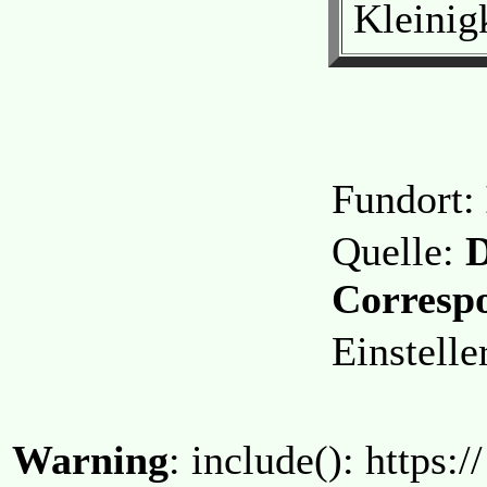
Kleinigk
Fundort:
Quelle:
D
Correspo
Einstell
Warning
: include(): https:/