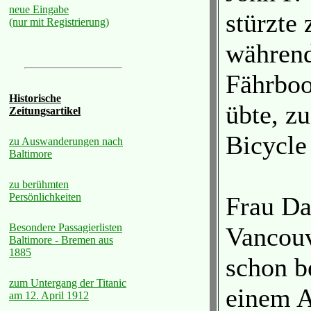
neue Eingabe
stürzte
(nur mit Registrierung)
während
Fährboo
Historische
übte, z
Zeitungsartikel
Bicycle 
zu Auswanderungen nach
Baltimore
zu berühmten
Persönlichkeiten
Frau Da
Besondere Passagierlisten
Vancouv
Baltimore - Bremen aus
1885
schon be
zum Untergang der Titanic
einem A
am 12. April 1912