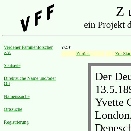
Z u
ein Projekt 
.
Verdener Familienforscher
57491
e.V.
Zurück
Zur Start
Startseite
Der Deu
Direktsuche Name und/oder
Ort
13.5.18
Namenssuche
Yvette 
Ortssuche
London,
Registrierung
Depesch