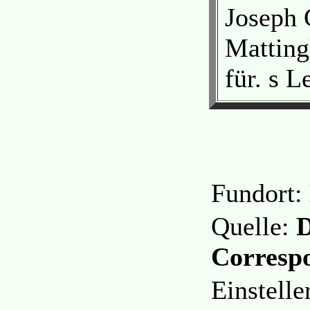
Joseph 
Matting
für. s L
Fundort:
Quelle:
D
Correspo
Einstell