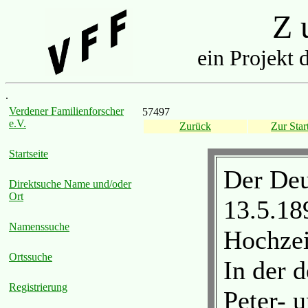
Z u
ein Projekt 
.
Verdener Familienforscher
57497
e.V.
Zurück
Zur Start
Startseite
Der Deu
Direktsuche Name und/oder
Ort
13.5.18
Namenssuche
Hochzei
Ortssuche
In der 
Registrierung
Peter- 