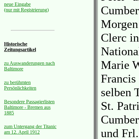
neue Eingabe
Cumber
(nur mit Registrierung)
Morgen 
Clerc i
Historische
National
Zeitungsartikel
Marie 
zu Auswanderungen nach
Baltimore
Francis
zu berühmten
Persönlichkeiten
selben 
Besondere Passagierlisten
St. Pat
Baltimore - Bremen aus
1885
Cumber
zum Untergang der Titanic
und Frl
am 12. April 1912