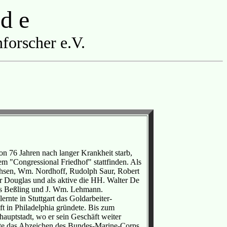
 d e
forscher e.V.
n 76 Jahren nach langer Krankheit starb,
m "Congressional Friedhof" stattfinden. Als
chsen, Wm. Nordhoff, Rudolph Saur, Robert
 Douglas und als aktive die HH. Walter De
mes Beßling und J. Wm. Lehmann.
nte in Stuttgart das Goldarbeiter-
t in Philadelphia gründete. Bis zum
auptstadt, wo er sein Geschäft weiter
irte das Abzeichen des Bundes-Marine-Corps,