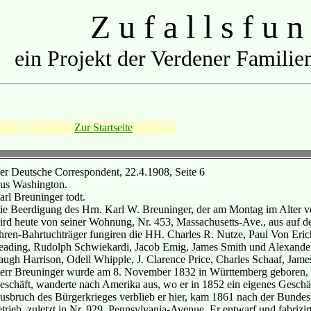
Z u f a l l s f u n
ein Projekt der Verdener Familien
Zur Startseite
er Deutsche Correspondent, 22.4.1908, Seite 6
us Washington.
arl Breuninger todt.
ie Beerdigung des Hrn. Karl W. Breuninger, der am Montag im Alter vo
ird heute von seiner Wohnung, Nr. 453, Massachusetts-Ave., aus auf de
hren-Bahrtuchträger fungiren die HH. Charles R. Nutze, Paul Von Eri
eading, Rudolph Schwiekardi, Jacob Emig, James Smith und Alexander
augh Harrison, Odell Whipple, J. Clarence Price, Charles Schaaf, Ja
err Breuninger wurde am 8. November 1832 in Württemberg geboren, ler
eschäft, wanderte nach Amerika aus, wo er in 1852 ein eigenes Geschäf
usbruch des Bürgerkrieges verblieb er hier, kam 1861 nach der Bundesh
etrieb, zuletzt in Nr. 929, Pennsylvania-Avenue. Er entwarf und fabriz