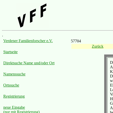
.
Verdener Familienforscher e.V.
57704
Zurück
Startseite
D
Direktsuche Name und/oder Ort
A
K
Namenssuche
D
w
E
Ortssuche
L
V
Registrierung
H
G
neue Eingabe
A
(nur mit Registrierung)
b