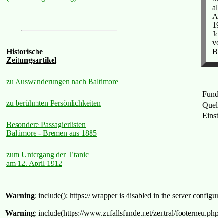
a
A
1
J
v
B
Historische
Zeitungsartikel
zu Auswanderungen nach Baltimore
Fund
zu berühmten Persönlichkeiten
Quel
Eins
Besondere Passagierlisten
Baltimore - Bremen aus 1885
zum Untergang der Titanic
am 12. April 1912
Warning
: include(): https:// wrapper is disabled in the server confi
Warning
: include(https://www.zufallsfunde.net/zentral/footerneu.ph