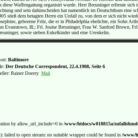
ls diese Waffengattung organisirt wurde. Herr Breuninger erfreute sich 
chtung und sein dahinscheiden hat namentlich im Deutschthum eine sc
905 stieß dem betagten Herrn ein Unfall zu, von dem er sich nicht wied
osephine, geborene Fritz, die er in Philadelphia ehelichte, ein Sohn Ar
on Evanstown, Ill.; Frl. Jouise Breuninger, Frau W. Sanford Brown, F
reuninger, sowie sieben Enkelkinder und eine Urenkelin.
ort:
Baltimore
le:
Der Deutsche Correspondent, 22.4.1908, Seite 6
teller: Rainer Doerry
Mail
guration by allow_url_include=0 in
/www/htdocs/w018815a/zufallsfunde
p): failed to open stream: no suitable wrapper could be found in
/www/ht