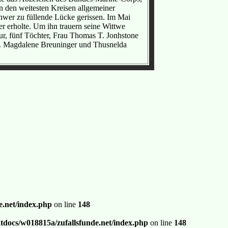
in den weitesten Kreisen allgemeiner
hwer zu füllende Lücke gerissen. Im Mai
er erholte. Um ihn trauern seine Wittwe
thur, fünf Töchter, Frau Thomas T. Jonhstone
rl. Magdalene Breuninger und Thusnelda
.net/index.php
on line
148
docs/w018815a/zufallsfunde.net/index.php
on line
148