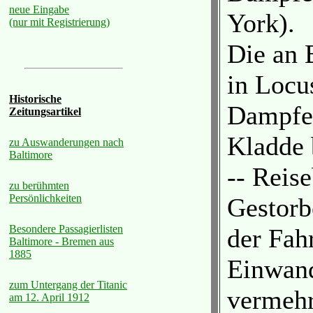
neue Eingabe
York).
(nur mit Registrierung)
Die an 
in Locu
Historische
Dampfer
Zeitungsartikel
Kladde b
zu Auswanderungen nach
Baltimore
-- Reise
zu berühmten
Persönlichkeiten
Gestorb
Besondere Passagierlisten
der Fah
Baltimore - Bremen aus
1885
Einwand
zum Untergang der Titanic
vermehr
am 12. April 1912