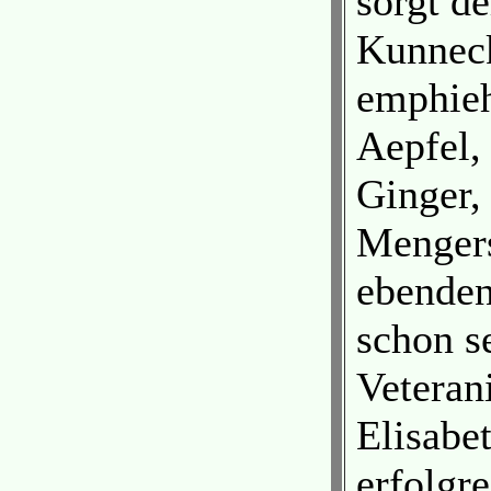
sorgt d
Kunneck
emphieh
Aepfel,
Ginger,
Mengers
ebenden
schon se
Veteran
Elisabe
erfolgr