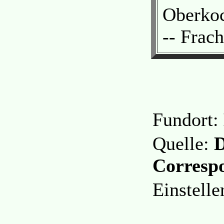
Oberko
-- Frach
Fundort:
Quelle:
D
Correspo
Einstell