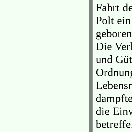
Fahrt d
Polt ei
geboren
Die Ver
und Güt
Ordnung
Lebensm
dampfte
die Ein
betreff