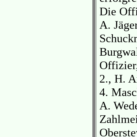
Die Off
A. Jäger
Schuckm
Burgwal
Offizier
2., H. 
4. Masch
A. Wede
Zahlmei
Oberste