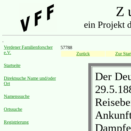
Z u
ein Projekt 
.
Verdener Familienforscher
57788
e.V.
Zurück
Zur Start
Startseite
Der Deu
Direktsuche Name und/oder
Ort
29.5.18
Namenssuche
Reisebe
Ortssuche
Ankunft
Registrierung
Dampfer