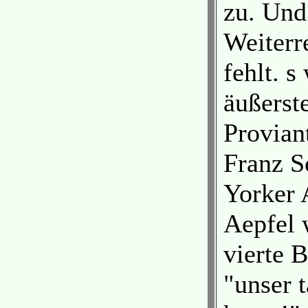
zu. Und
Weiterr
fehlt. s
äußerst
Provian
Franz S
Yorker 
Aepfel 
vierte B
"unser 