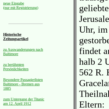
neue Eingabe
geliebt
(nur mit Registrierung)
Jerusal
Uhr, im
Historische
gestorb
Zeitungsartikel
findet 
zu Auswanderungen nach
Baltimore
halb 2 
zu berühmten
Persönlichkeiten
562 R. H
Besondere Passagierlisten
Gracelan
Baltimore - Bremen aus
1885
Theilna
zum Untergang der Titanic
Eltern:
am 12. April 1912