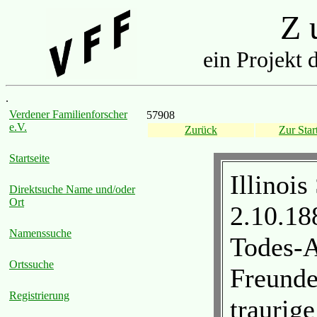
Z u
ein Projekt 
.
Verdener Familienforscher
57908
e.V.
Zurück
Zur Start
Startseite
Illinois
Direktsuche Name und/oder
Ort
2.10.18
Namenssuche
Todes-A
Ortssuche
Freunde
Registrierung
traurig