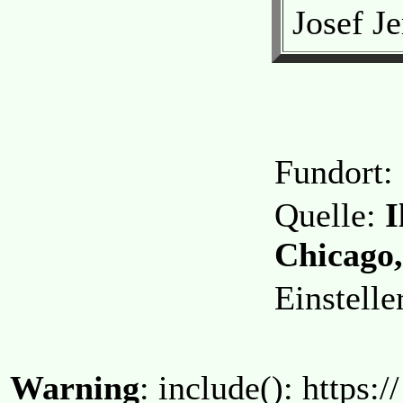
Josef J
Fundort:
Quelle:
I
Chicago,
Einstell
Warning
: include(): https:/