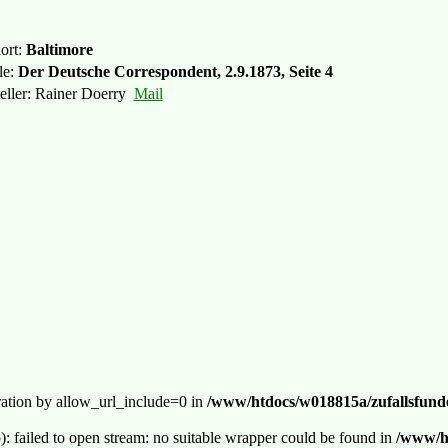
ort:
Baltimore
le:
Der Deutsche Correspondent, 2.9.1873, Seite 4
teller: Rainer Doerry
Mail
guration by allow_url_include=0 in
/www/htdocs/w018815a/zufallsfunde
p): failed to open stream: no suitable wrapper could be found in
/www/ht