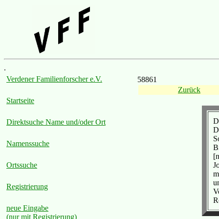
.
Verdener Familienforscher e.V.
58861
Zurück
Startseite
D
Direktsuche Name und/oder Ort
D
S
Namenssuche
B
[
J
Ortssuche
m
u
Registrierung
V
R
neue Eingabe
(nur mit Registrierung)