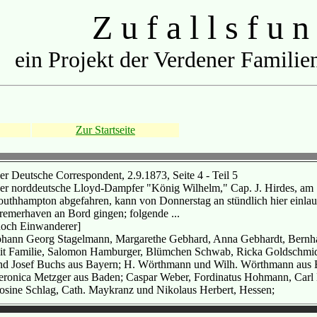
Z u f a l l s f u n
ein Projekt der Verdener Familien
Zur Startseite
er Deutsche Correspondent, 2.9.1873, Seite 4 - Teil 5
er norddeutsche Lloyd-Dampfer "König Wilhelm," Cap. J. Hirdes, am
outhhampton abgefahren, kann von Donnerstag an stündlich hier einlaufe
remerhaven an Bord gingen; folgende ...
noch Einwanderer]
ohann Georg Stagelmann, Margarethe Gebhard, Anna Gebhardt, Bernha
it Familie, Salomon Hamburger, Blümchen Schwab, Ricka Goldschmid
nd Josef Buchs aus Bayern; H. Wörthmann und Wilh. Wörthmann aus B
eronica Metzger aus Baden; Caspar Weber, Fordinatus Hohmann, Carl M
osine Schlag, Cath. Maykranz und Nikolaus Herbert, Hessen;