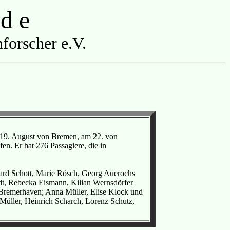
 d e
forscher e.V.
 19. August von Bremen, am 22. von
n. Er hat 276 Passagiere, die in
rd Schott, Marie Rösch, Georg Auerochs
t, Rebecka Eismann, Kilian Wernsdörfer
remerhaven; Anna Müller, Elise Klock und
üller, Heinrich Scharch, Lorenz Schutz,