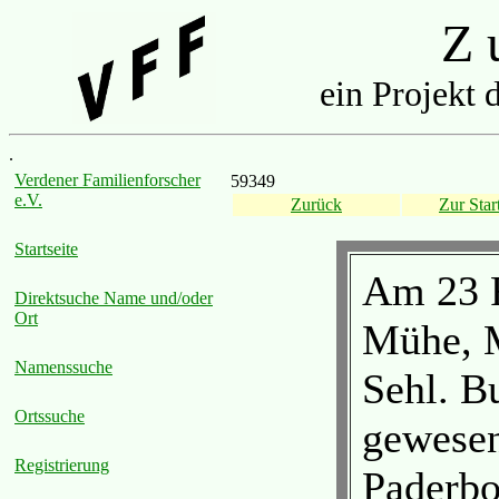
Z u
ein Projekt 
.
Verdener Familienforscher
59349
e.V.
Zurück
Zur Start
Startseite
Am 23 F
Direktsuche Name und/oder
Ort
Mühe, M
Namenssuche
Sehl. B
Ortssuche
gewesen
Registrierung
Paderbo