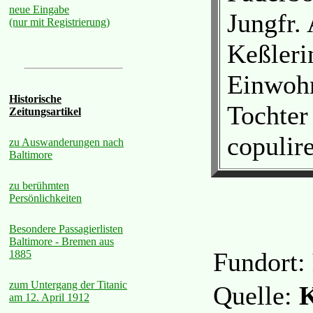
neue Eingabe
Jungfr.
(nur mit Registrierung)
Keßleri
Einwohn
Historische
Tochter
Zeitungsartikel
copulir
zu Auswanderungen nach
Baltimore
zu berühmten
Persönlichkeiten
Besondere Passagierlisten
Baltimore - Bremen aus
Fundort:
1885
zum Untergang der Titanic
Quelle:
K
am 12. April 1912