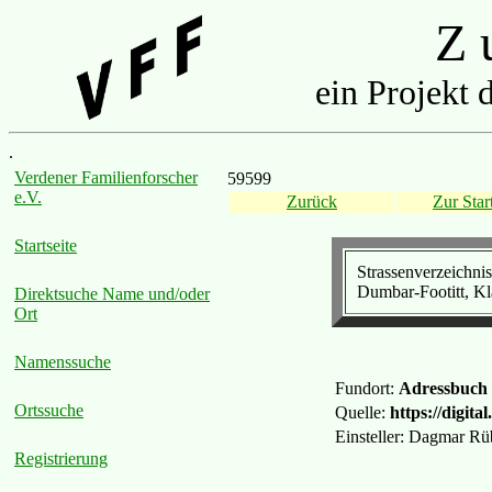
Z u
ein Projekt 
.
Verdener Familienforscher
59599
e.V.
Zurück
Zur Start
Startseite
Strassenverzeichnis
Dumbar-Footitt, Kl
Direktsuche Name und/oder
Ort
Namenssuche
Fundort:
Adressbuch 
Ortssuche
Quelle:
https://digita
Einsteller: Dagmar 
Registrierung