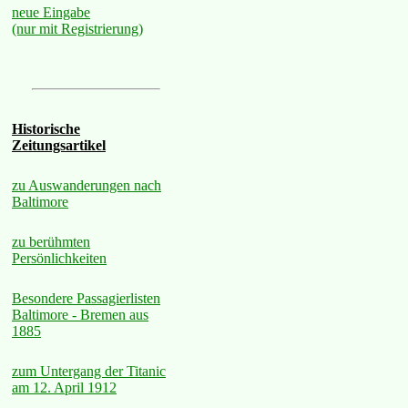
neue Eingabe
(nur mit Registrierung)
Historische
Zeitungsartikel
zu Auswanderungen nach
Baltimore
zu berühmten
Persönlichkeiten
Besondere Passagierlisten
Baltimore - Bremen aus
1885
zum Untergang der Titanic
am 12. April 1912