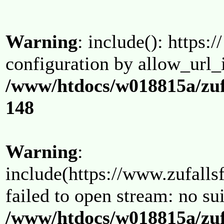
Warning
: include(): https:/
configuration by allow_url_
/www/htdocs/w018815a/zuf
148
Warning
:
include(https://www.zufallsf
failed to open stream: no su
/www/htdocs/w018815a/zuf