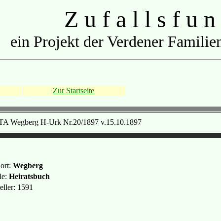
Z u f a l l s f u n
ein Projekt der Verdener Familien
Zur Startseite
TA Wegberg H-Urk Nr.20/1897 v.15.10.1897
ort:
Wegberg
le:
Heiratsbuch
eller: 1591