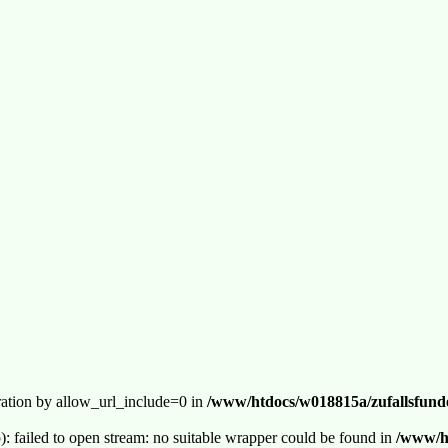
guration by allow_url_include=0 in
/www/htdocs/w018815a/zufallsfunde
p): failed to open stream: no suitable wrapper could be found in
/www/ht