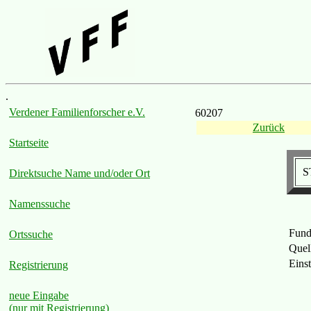
.
Verdener Familienforscher e.V.
60207
Zurück
Startseite
S
Direktsuche Name und/oder Ort
Namenssuche
Fund
Ortssuche
Quel
Einst
Registrierung
neue Eingabe
(nur mit Registrierung)