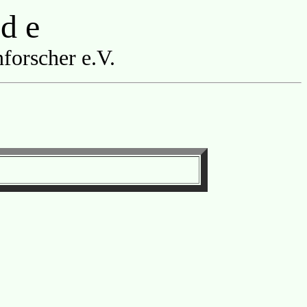
 d e
forscher e.V.