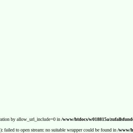
guration by allow_url_include=0 in
/www/htdocs/w018815a/zufallsfunde
p): failed to open stream: no suitable wrapper could be found in
/www/ht