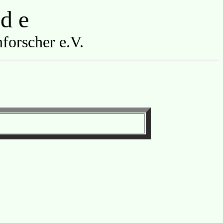
 d e
forscher e.V.