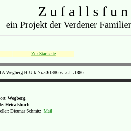
Z u f a l l s f u n
ein Projekt der Verdener Familien
Zur Startseite
TA Wegberg H-Urk Nr.30/1886 v.12.11.1886
ort:
Wegberg
le:
Heiratsbuch
teller: Dietmar Schmitz
Mail