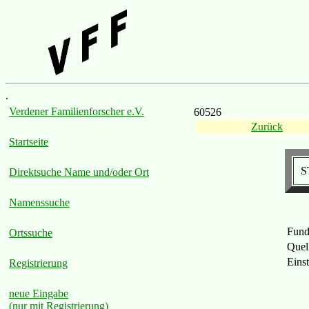
.
Verdener Familienforscher e.V.
60526
Zurück
Startseite
S
Direktsuche Name und/oder Ort
Namenssuche
Fund
Ortssuche
Quel
Eins
Registrierung
neue Eingabe
(nur mit Registrierung)