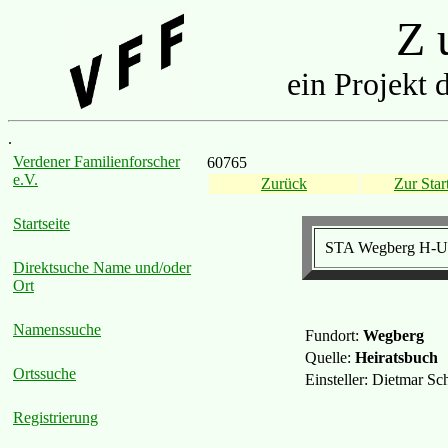
Z u
ein Projekt 
.
Verdener Familienforscher
60765
e.V.
Zurück
Zur Start
Startseite
STA Wegberg H-Ur
Direktsuche Name und/oder
Ort
Namenssuche
Fundort:
Wegberg
Quelle:
Heiratsbuch
Ortssuche
Einsteller: Dietmar S
Registrierung