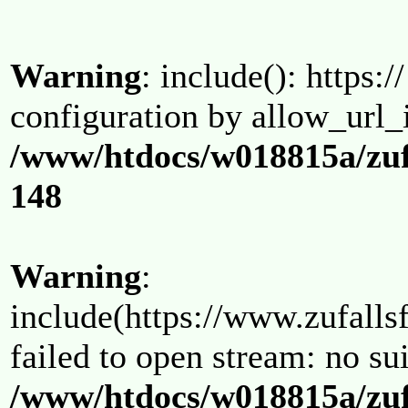
Warning
: include(): https:/
configuration by allow_url_
/www/htdocs/w018815a/zuf
148
Warning
:
include(https://www.zufallsf
failed to open stream: no su
/www/htdocs/w018815a/zuf