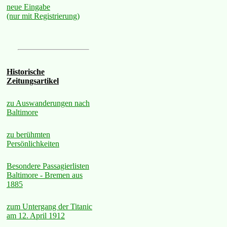
neue Eingabe
(nur mit Registrierung)
Historische
Zeitungsartikel
zu Auswanderungen nach
Baltimore
zu berühmten
Persönlichkeiten
Besondere Passagierlisten
Baltimore - Bremen aus
1885
zum Untergang der Titanic
am 12. April 1912