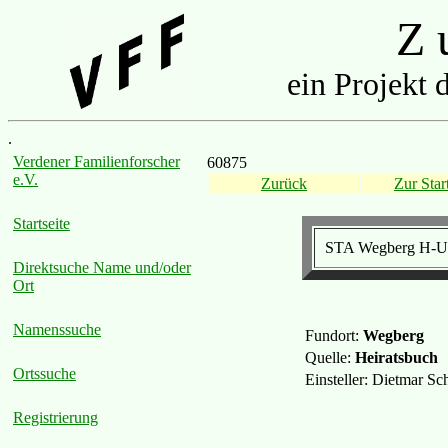
Z u
ein Projekt 
.
Verdener Familienforscher
60875
e.V.
Zurück
Zur Start
Startseite
STA Wegberg H-Ur
Direktsuche Name und/oder
Ort
Namenssuche
Fundort:
Wegberg
Quelle:
Heiratsbuch
Ortssuche
Einsteller: Dietmar S
Registrierung