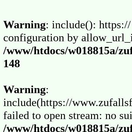
Warning
: include(): https:/
configuration by allow_url_
/www/htdocs/w018815a/zuf
148
Warning
:
include(https://www.zufallsf
failed to open stream: no su
/www/htdocs/w018815a/zuf