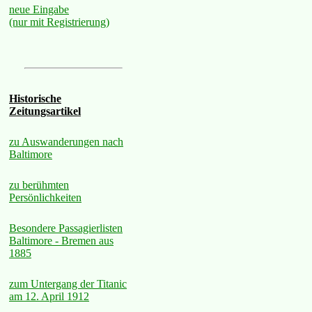
neue Eingabe
(nur mit Registrierung)
Historische
Zeitungsartikel
zu Auswanderungen nach
Baltimore
zu berühmten
Persönlichkeiten
Besondere Passagierlisten
Baltimore - Bremen aus
1885
zum Untergang der Titanic
am 12. April 1912