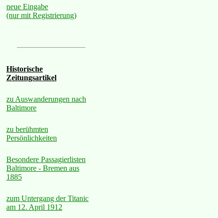
neue Eingabe
(nur mit Registrierung)
Historische
Zeitungsartikel
zu Auswanderungen nach
Baltimore
zu berühmten
Persönlichkeiten
Besondere Passagierlisten
Baltimore - Bremen aus
1885
zum Untergang der Titanic
am 12. April 1912