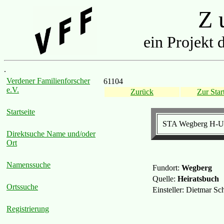
Z u
ein Projekt 
.
Verdener Familienforscher
61104
e.V.
Zurück
Zur Start
Startseite
STA Wegberg H-Ur
Direktsuche Name und/oder
Ort
Namenssuche
Fundort:
Wegberg
Quelle:
Heiratsbuch
Ortssuche
Einsteller: Dietmar S
Registrierung