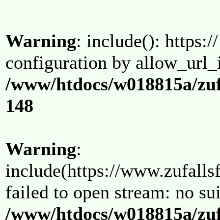
Warning
: include(): https:/
configuration by allow_url_
/www/htdocs/w018815a/zuf
148
Warning
:
include(https://www.zufallsf
failed to open stream: no su
/www/htdocs/w018815a/zuf