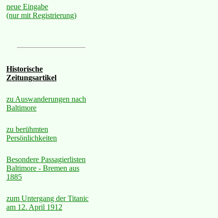
neue Eingabe
(nur mit Registrierung)
Historische
Zeitungsartikel
zu Auswanderungen nach
Baltimore
zu berühmten
Persönlichkeiten
Besondere Passagierlisten
Baltimore - Bremen aus
1885
zum Untergang der Titanic
am 12. April 1912