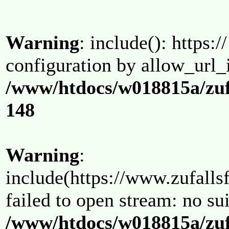
Warning
: include(): https:/
configuration by allow_url_
/www/htdocs/w018815a/zuf
148
Warning
:
include(https://www.zufallsf
failed to open stream: no su
/www/htdocs/w018815a/zuf