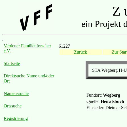
Z u
ein Projekt 
.
Verdener Familienforscher
61227
e.V.
Zurück
Zur Start
Startseite
STA Wegberg H-Ur
Direktsuche Name und/oder
Ort
Namenssuche
Fundort:
Wegberg
Quelle:
Heiratsbuch
Ortssuche
Einsteller: Dietmar S
Registrierung