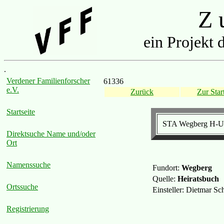
Z u
ein Projekt 
.
Verdener Familienforscher
61336
e.V.
Zurück
Zur Start
Startseite
STA Wegberg H-Ur
Direktsuche Name und/oder
Ort
Namenssuche
Fundort:
Wegberg
Quelle:
Heiratsbuch
Ortssuche
Einsteller: Dietmar S
Registrierung