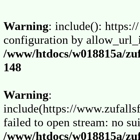
Warning
: include(): https:/
configuration by allow_url_
/www/htdocs/w018815a/zuf
148
Warning
:
include(https://www.zufallsf
failed to open stream: no su
/www/htdocs/w018815a/zuf