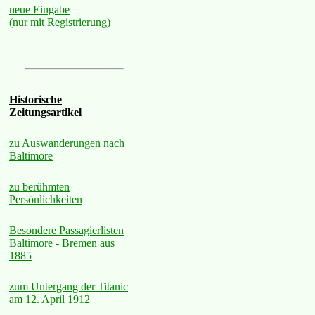
neue Eingabe
(nur mit Registrierung)
Historische
Zeitungsartikel
zu Auswanderungen nach
Baltimore
zu berühmten
Persönlichkeiten
Besondere Passagierlisten
Baltimore - Bremen aus
1885
zum Untergang der Titanic
am 12. April 1912