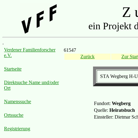
Z u
ein Projekt 
.
Verdener Familienforscher
61547
e.V.
Zurück
Zur Start
Startseite
STA Wegberg H-Urk
Direktsuche Name und/oder
Ort
Namenssuche
Fundort:
Wegberg
Quelle:
Heiratsbuch
Ortssuche
Einsteller: Dietmar S
Registrierung