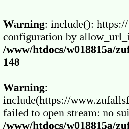
Warning
: include(): https:/
configuration by allow_url_
/www/htdocs/w018815a/zuf
148
Warning
:
include(https://www.zufallsf
failed to open stream: no su
/www/htdocs/w018815a/zuf