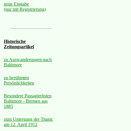
neue Eingabe
(nur mit Registrierung)
Historische
Zeitungsartikel
zu Auswanderungen nach
Baltimore
zu berühmten
Persönlichkeiten
Besondere Passagierlisten
Baltimore - Bremen aus
1885
zum Untergang der Titanic
am 12. April 1912