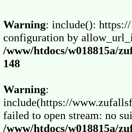
Warning
: include(): https:/
configuration by allow_url_
/www/htdocs/w018815a/zuf
148
Warning
:
include(https://www.zufallsf
failed to open stream: no su
/www/htdocs/w018815a/zuf