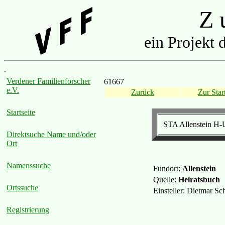
Z u
ein Projekt 
.
Verdener Familienforscher
61667
e.V.
Zurück
Zur Start
Startseite
STA Allenstein H-
Direktsuche Name und/oder
Ort
Namenssuche
Fundort:
Allenstein
Quelle:
Heiratsbuch
Ortssuche
Einsteller: Dietmar S
Registrierung