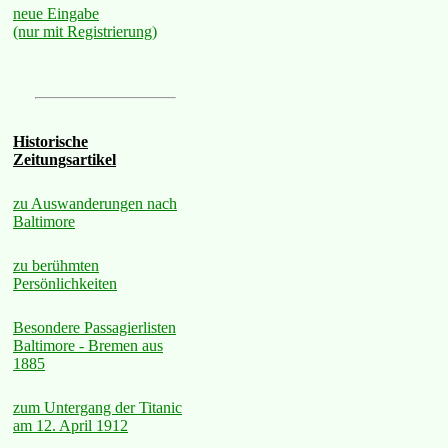
neue Eingabe
(nur mit Registrierung)
Historische
Zeitungsartikel
zu Auswanderungen nach
Baltimore
zu berühmten
Persönlichkeiten
Besondere Passagierlisten
Baltimore - Bremen aus
1885
zum Untergang der Titanic
am 12. April 1912