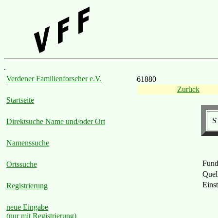
.
Verdener Familienforscher e.V.
61880
Zurück
Startseite
S
Direktsuche Name und/oder Ort
Namenssuche
Fund
Ortssuche
Quel
Eins
Registrierung
neue Eingabe
(nur mit Registrierung)