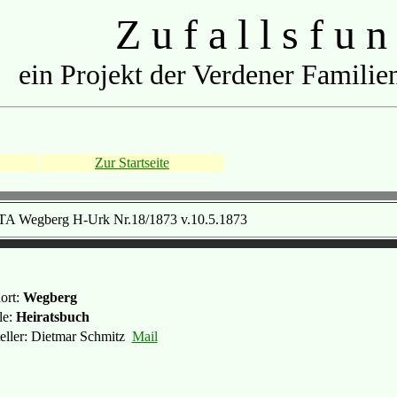
Z u f a l l s f u n
ein Projekt der Verdener Familien
Zur Startseite
TA Wegberg H-Urk Nr.18/1873 v.10.5.1873
ort:
Wegberg
le:
Heiratsbuch
teller: Dietmar Schmitz
Mail