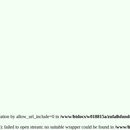
guration by allow_url_include=0 in
/www/htdocs/w018815a/zufallsfunde
p): failed to open stream: no suitable wrapper could be found in
/www/ht