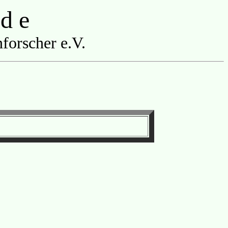
 d e
forscher e.V.