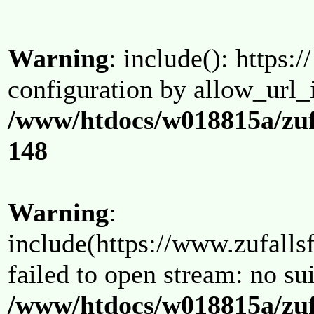
Warning
: include(): https:/
configuration by allow_url_
/www/htdocs/w018815a/zuf
148
Warning
:
include(https://www.zufallsf
failed to open stream: no su
/www/htdocs/w018815a/zuf