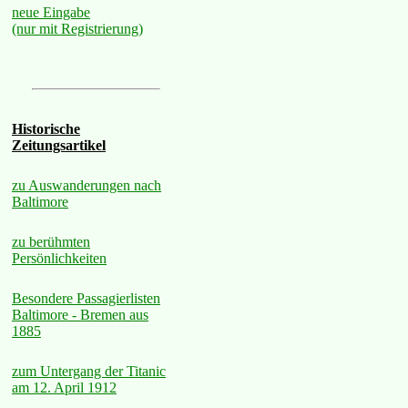
neue Eingabe
(nur mit Registrierung)
Historische
Zeitungsartikel
zu Auswanderungen nach
Baltimore
zu berühmten
Persönlichkeiten
Besondere Passagierlisten
Baltimore - Bremen aus
1885
zum Untergang der Titanic
am 12. April 1912