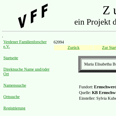
Z u
ein Projekt 
.
Verdener Familienforscher
62094
e.V.
Zurück
Zur Start
Startseite
Maria Elisabetha B
Direktsuche Name und/oder
Ort
Namenssuche
Fundort:
Ermschwer
Quelle:
KB Ermschwe
Ortssuche
Einsteller: Sylvia Ku
Registrierung