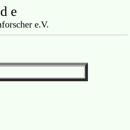
 d e
forscher e.V.