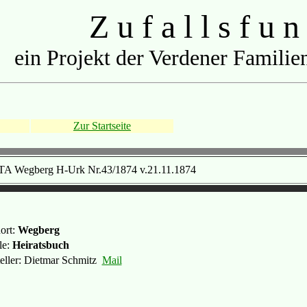
Z u f a l l s f u n
ein Projekt der Verdener Familien
Zur Startseite
TA Wegberg H-Urk Nr.43/1874 v.21.11.1874
ort:
Wegberg
le:
Heiratsbuch
teller: Dietmar Schmitz
Mail