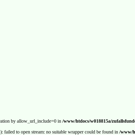
guration by allow_url_include=0 in
/www/htdocs/w018815a/zufallsfunde
p): failed to open stream: no suitable wrapper could be found in
/www/ht