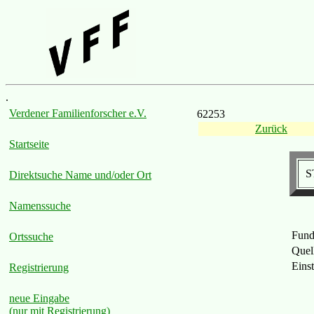
.
Verdener Familienforscher e.V.
62253
Zurück
Startseite
S
Direktsuche Name und/oder Ort
Namenssuche
Fund
Ortssuche
Quel
Eins
Registrierung
neue Eingabe
(nur mit Registrierung)