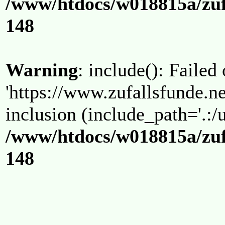
/www/htdocs/w018815a/zuf
148
Warning
: include(): Failed
'https://www.zufallsfunde.ne
inclusion (include_path='.:/u
/www/htdocs/w018815a/zuf
148