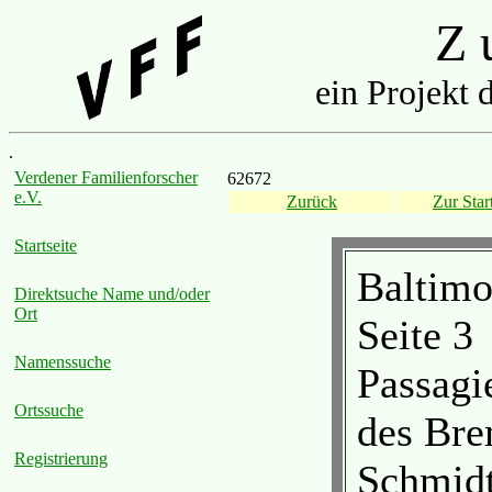
Z u
ein Projekt 
.
Verdener Familienforscher
62672
e.V.
Zurück
Zur Start
Startseite
Baltimo
Direktsuche Name und/oder
Ort
Seite 3
Namenssuche
Passagie
Ortssuche
des Bre
Registrierung
Schmid