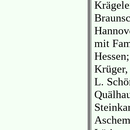
Krägeler
Braunsc
Hannove
mit Fam
Hessen;
Krüger,
L. Schö
Quälhau
Steinka
Aschemo