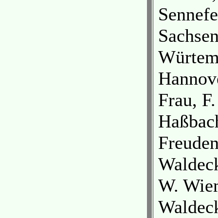
Sennefel
Sachsen
Würtemb
Hannov
Frau, F.
Haßbach
Freuden
Waldeck
W. Wie
Waldeck