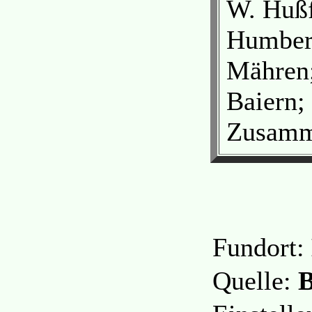
W. Hußf
Humbert
Mähren;
Baiern;
Zusamme
Fundort:
Quelle:
B