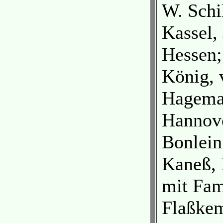
W. Schil
Kassel,
Hessen;
König, 
Hagema
Hannove
Bonlein
Kaneß,
mit Fam
Flaßkem