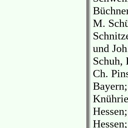
Büchner
M. Schü
Schnitz
und Joh
Schuh, 
Ch. Pin
Bayern;
Knührie
Hessen;
Hessen;