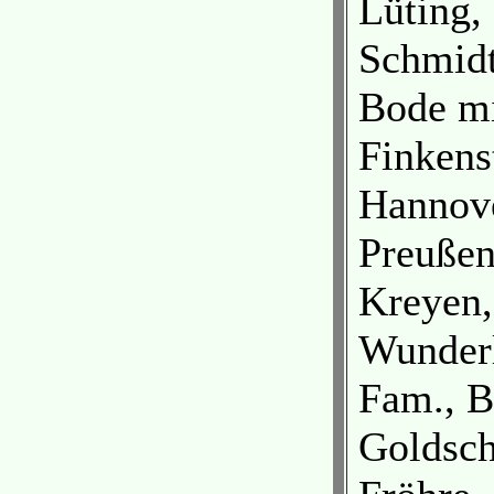
Lüting,
Schmidt
Bode mi
Finkens
Hannove
Preußen
Kreyen,
Wunderl
Fam., B
Goldsch