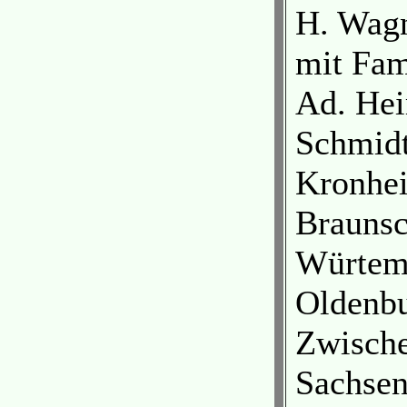
H. Wagn
mit Fam
Ad. Hei
Schmidt
Kronhei
Braunsc
Würtemb
Oldenbu
Zwische
Sachsen