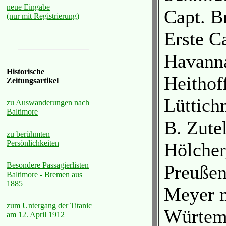
neue Eingabe
Capt. B
(nur mit Registrierung)
Erste C
Havanna
Historische
Heithof
Zeitungsartikel
Lüttich
zu Auswanderungen nach
Baltimore
B. Zute
zu berühmten
Persönlichkeiten
Hölcher
Besondere Passagierlisten
Preußen
Baltimore - Bremen aus
1885
Meyer m
zum Untergang der Titanic
Würtemb
am 12. April 1912